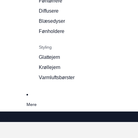
Føntørrere
Diffusere
Blæsedyser
Fønholdere
Styling
Glattejern
Krøllejern
Varmluftsbørster
Mere
on 30