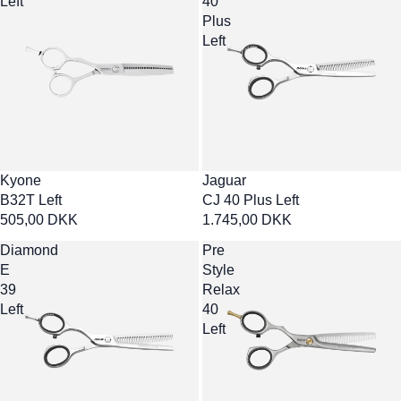
Left
40
Plus
Left
Kyone
Jaguar
B32T Left
CJ 40 Plus Left
505,00 DKK
1.745,00 DKK
Diamond
Pre
E
Style
39
Relax
Left
40
Left