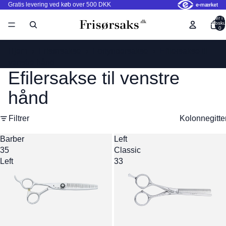
Gratis levering ved køb over 500 DKK
Varer i a
indkøbsku
0
Hjem
›
Frisørsakse
›
Fortyndersakse
›
Efilersakse til
venstre hånd
Efilersakse til venstre
hånd
Filtrer
Kolonnegitte
Barber
Left
35
Classic
Left
33