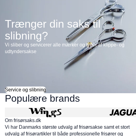
Trænger din saks til
slibning?
Vi sliber og servicerer alle mærker og typer af klippe- og
udtyndersakse
Service og slibning
Populære brands
Wings frisørsakse
Jaguar
Om frisørsaks.dk
Vi har Danmarks største udvalg af frisørsakse samt et stort
udvalg af frisørartikler til både professionelle frisører og