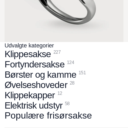
Udvalgte kategorier
Klippesakse
227
Fortyndersakse
124
Børster og kamme
151
Øvelseshoveder
28
Klippekapper
12
Elektrisk udstyr
58
Populære frisørsakse