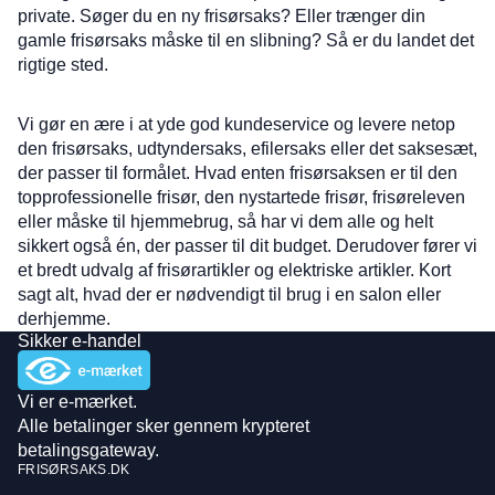
private. Søger du en ny frisørsaks? Eller trænger din
gamle frisørsaks måske til en slibning? Så er du landet det
rigtige sted.
Vi gør en ære i at yde god kundeservice og levere netop
den frisørsaks, udtyndersaks, efilersaks eller det saksesæt,
der passer til formålet. Hvad enten frisørsaksen er til den
topprofessionelle frisør, den nystartede frisør, frisøreleven
eller måske til hjemmebrug, så har vi dem alle og helt
sikkert også én, der passer til dit budget. Derudover fører vi
et bredt udvalg af frisørartikler og elektriske artikler. Kort
sagt alt, hvad der er nødvendigt til brug i en salon eller
derhjemme.
Sikker e-handel
Vi er e-mærket.
Alle betalinger sker gennem krypteret
betalingsgateway.
FRISØRSAKS.DK