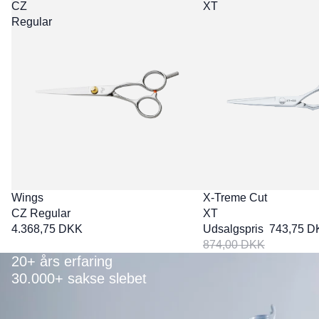
CZ
XT
Regular
UDSALG
Wings
X-Treme Cut
CZ Regular
XT
4.368,75 DKK
Udsalgspris
743,75 D
874,00 DKK
20+ års erfaring
30.000+ sakse slebet