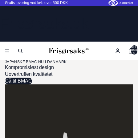
Gratis levering ved køb over 500 DKK
Frisørsaks.dk
Varer i a
indkøbsku
0
JAPANSKE BMAC NU I DANMARK
Kompromisløst design
Uovertruffen kvalitetet
Gå til BMAC